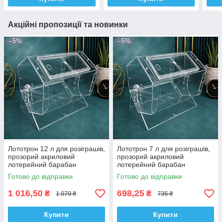
Акційні пропозиції та новинки
–5%
–5%
Лототрон 12 л для розіграшів,
Лототрон 7 л для розіграшів,
прозорий акриловий
прозорий акриловий
лотерейний барабан
лотерейний барабан
Готово до відправки
Готово до відправки
1 016,50
698,25
₴
₴
1 070 ₴
735 ₴
Купити
Купити