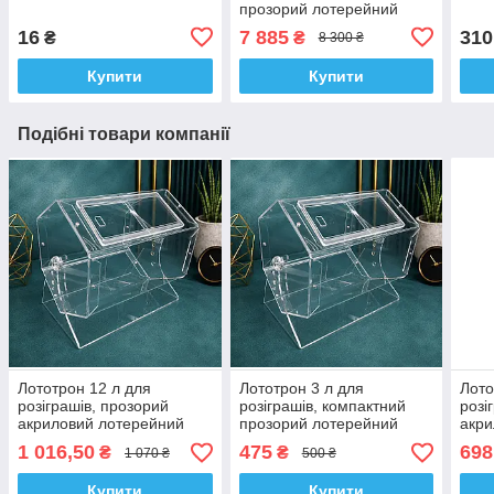
прозорий лотерейний
барабан
16
7 885
310
₴
₴
8 300 ₴
Купити
Купити
Подібні товари компанії
Лототрон 12 л для
Лототрон 3 л для
Лото
розіграшів, прозорий
розіграшів, компактний
розі
акриловий лотерейний
прозорий лотерейний
акри
барабан
барабан
бар
1 016,50
475
698
₴
₴
1 070 ₴
500 ₴
Купити
Купити