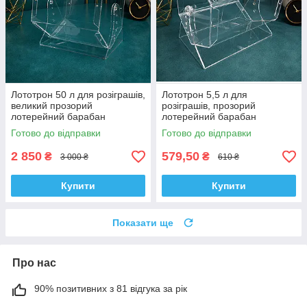
Лототрон 50 л для розіграшів,
Лототрон 5,5 л для
великий прозорий
розіграшів, прозорий
лотерейний барабан
лотерейний барабан
Готово до відправки
Готово до відправки
2 850
579,50
₴
₴
3 000 ₴
610 ₴
Купити
Купити
Показати ще
Про нас
90% позитивних з 81 відгука за рік