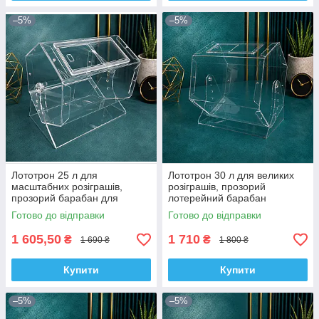
–5%
–5%
Лототрон 25 л для
Лототрон 30 л для великих
масштабних розіграшів,
розіграшів, прозорий
прозорий барабан для
лотерейний барабан
купонів
Готово до відправки
Готово до відправки
1 605,50
1 710
₴
₴
1 690 ₴
1 800 ₴
Купити
Купити
–5%
–5%