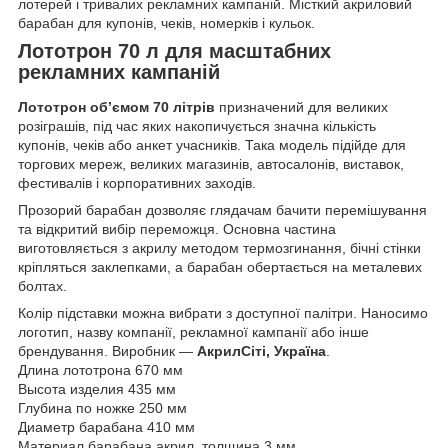
лотерей і тривалих рекламних кампаній. Місткий акриловий
барабан для купонів, чеків, номерків і кульок.
Лототрон 70 л для масштабних
рекламних кампаній
Лототрон об’ємом 70 літрів
призначений для великих
розіграшів, під час яких накопичується значна кількість
купонів, чеків або анкет учасників. Така модель підійде для
торгових мереж, великих магазинів, автосалонів, виставок,
фестивалів і корпоративних заходів.
Прозорий барабан дозволяє глядачам бачити перемішування
та відкритий вибір переможця. Основна частина
виготовляється з акрилу методом термозгинання, бічні стінки
кріпляться заклепками, а барабан обертається на металевих
болтах.
Колір підставки можна вибрати з доступної палітри. Наносимо
логотип, назву компанії, рекламної кампанії або інше
брендування. Виробник —
АкрилСіті, Україна
.
Длина лототрона 670 мм
Высота изделия 435 мм
Глубина по ножке 250 мм
Диаметр барабана 410 мм
Материал барабана акрил, толщина 3 мм