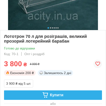
Лототрон 70 л для розіграшів, великий
прозорий лотерейний барабан
Готово до відправки
Код: 70-1
Опт і роздріб
3 800
₴
4 000 ₴
Економія
200 ₴
Залишилось
2 дні
3 900 ₴
від 5 шт.
Купити
або