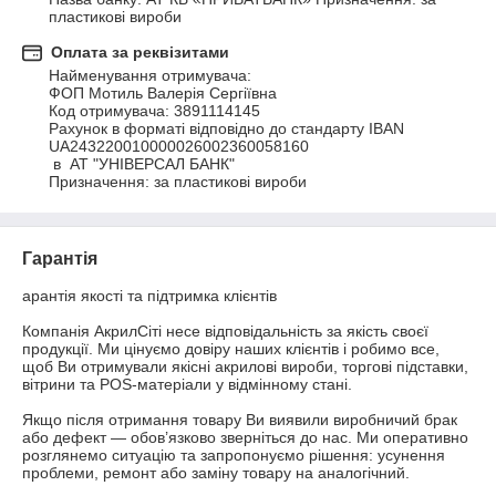
пластикові вироби
Оплата за реквізитами
Найменування отримувача: 

ФОП Мотиль Валерія Сергіївна

Код отримувача: 3891114145

Рахунок в форматі відповідно до стандарту IBAN 
UA243220010000026002360058160

 в  АТ "УНІВЕРСАЛ БАНК"

Призначення: за пластикові вироби
Гарантія
арантія якості та підтримка клієнтів

Компанія АкрилСіті несе відповідальність за якість своєї 
продукції. Ми цінуємо довіру наших клієнтів і робимо все, 
щоб Ви отримували якісні акрилові вироби, торгові підставки, 
вітрини та POS-матеріали у відмінному стані.

Якщо після отримання товару Ви виявили виробничий брак 
або дефект — обов’язково зверніться до нас. Ми оперативно 
розглянемо ситуацію та запропонуємо рішення: усунення 
проблеми, ремонт або заміну товару на аналогічний.
