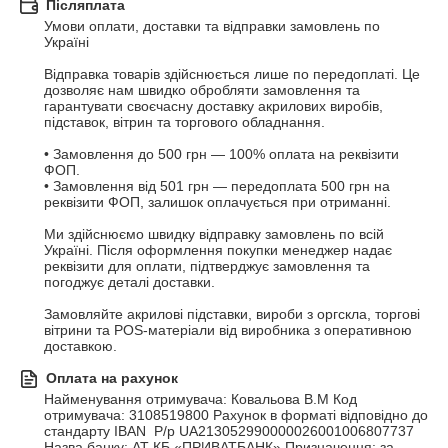
Післяплата
Умови оплати, доставки та відправки замовлень по 
Україні

Відправка товарів здійснюється лише по передоплаті. Це 
дозволяє нам швидко обробляти замовлення та 
гарантувати своєчасну доставку акрилових виробів, 
підставок, вітрин та торгового обладнання.

• Замовлення до 500 грн — 100% оплата на реквізити 
ФОП.

• Замовлення від 501 грн — передоплата 500 грн на 
реквізити ФОП, залишок оплачується при отриманні.

Ми здійснюємо швидку відправку замовлень по всій 
Україні. Після оформлення покупки менеджер надає 
реквізити для оплати, підтверджує замовлення та 
погоджує деталі доставки.

Замовляйте акрилові підставки, вироби з оргскла, торгові 
вітрини та POS-матеріали від виробника з оперативною 
доставкою.
Оплата на рахунок
Найменування отримувача: Ковальова В.М Код 
отримувача: 3108519800 Рахунок в форматі відповідно до 
стандарту IBAN  Р/р UA213052990000026001006807737 
Назва банку: АТ КБ «ПРИВАТБАНК» Призначення: за 