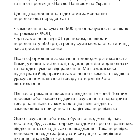
та іншої продукції «Новою Поштою» по Україні.

Для підтвердження та підготовки замовлення 
передбачена передоплата:

• замовлення на суму до 500 грн оплачуються повністю 
на реквізити ФОП;

• для замовлень від 501 грн необхідно внести 
передоплату 500 грн, а решту суми можна оплатити під 
час отримання посилки.

Після оформлення замовлення менеджер зв’яжеться з 
Вами, уточнить усі деталі, надасть реквізити для оплати 
та погодить умови відправлення. Ми намагаємося 
підготувати й відправити замовлення якомога швидше з 
урахуванням наявності товару та термінів його 
виготовлення.

Під час отримання посилки у відділенні «Нової Пошти» 
просимо обов’язково відкрити пакування та перевірити 
товар на цілісність, комплектацію і відповідність 
замовленню в присутності працівника перевізника.

Якщо пакування або товар були пошкоджені під час 
доставки, будь ласка, одразу повідомте про це працівника 
відділення та складіть акт пошкодження. Така перевірка 
допоможе швидко зафіксувати ситуацію та вирішити 
питання зі службою доставки.