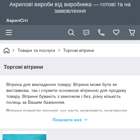
Акрилові вироби від виробника — готові та на
замовлення
АкрилСіті
Товари та послуги
Торгові вітрини
Торгові вітрини
Вітрина для викладення товару. Вітрина може бути як
виставкова, так і служити основною вітриною для продажу
товару. Вітрини бувають з замочком і без, різну кількість
полиць за Вашим бажанням.
Вітрини повністю прозорі, що дасть можливість розглянути
товар зі всіх сторін
Показати все