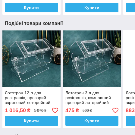
Купити
Купити
Подібні товари компанії
Лототрон 12 л для
Лототрон 3 л для
Лото
розіграшів, прозорий
розіграшів, компактний
розі
акриловий лотерейний
прозорий лотерейний
акри
барабан
барабан
бар
1 016,50
475
883
₴
₴
1 070 ₴
500 ₴
Купити
Купити