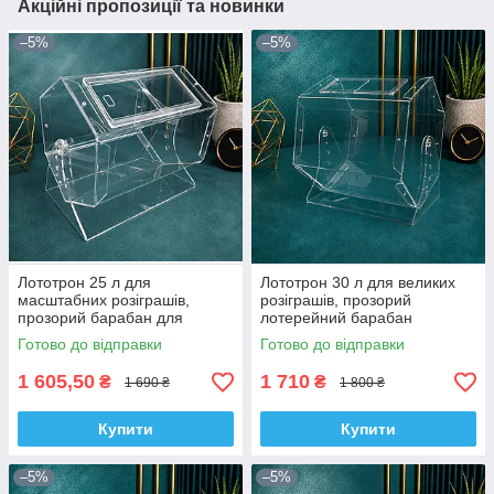
Акційні пропозиції та новинки
–5%
–5%
Лототрон 25 л для
Лототрон 30 л для великих
масштабних розіграшів,
розіграшів, прозорий
прозорий барабан для
лотерейний барабан
купонів
Готово до відправки
Готово до відправки
1 605,50
1 710
₴
₴
1 690 ₴
1 800 ₴
Купити
Купити
–5%
–5%