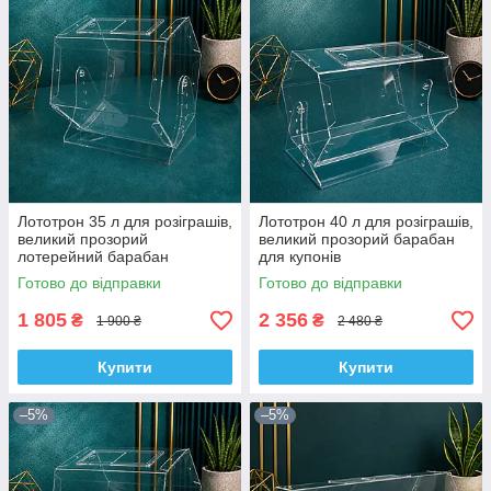
Лототрон 35 л для розіграшів,
Лототрон 40 л для розіграшів,
великий прозорий
великий прозорий барабан
лотерейний барабан
для купонів
Готово до відправки
Готово до відправки
1 805
2 356
₴
₴
1 900 ₴
2 480 ₴
Купити
Купити
–5%
–5%