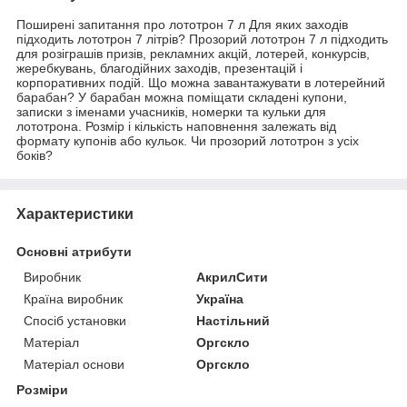
Поширені запитання про лототрон 7 л Для яких заходів
підходить лототрон 7 літрів? Прозорий лототрон 7 л підходить
для розіграшів призів, рекламних акцій, лотерей, конкурсів,
жеребкувань, благодійних заходів, презентацій і
корпоративних подій. Що можна завантажувати в лотерейний
барабан? У барабан можна поміщати складені купони,
записки з іменами учасників, номерки та кульки для
лототрона. Розмір і кількість наповнення залежать від
формату купонів або кульок. Чи прозорий лототрон з усіх
боків?
Характеристики
Основні атрибути
Виробник
АкрилСити
Країна виробник
Україна
Спосіб установки
Настільний
Матеріал
Оргскло
Матеріал основи
Оргскло
Розміри