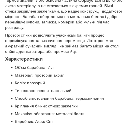
термозгинання. Його основна частина формується із цілісного
листа матеріалу, а не склеюється з окремих граней. Бічні
стінки закріплені заклепками, що надає конструкції додаткової
міцності. Барабан обертається на металевих болтах і добре
перемішує купони, записки, номерки або кульки під час
розіграшу.
Прозорі стінки дозволяють учасникам бачити процес
перемішування та визначення переможця. Лототрон має
акуратний сучасний вигляд і не займає багато місця на столі,
стійці адміністратора або промостійці.
Характеристики
Об’єм барабана: 7 л
Матеріал: прозорий акрил
Колір: прозорий
Тип встановлення: настільний
Спосіб виготовлення барабана: термозгинання
Кріплення бічних стінок: заклепки
Механізм обертання: металеві болти
Виробник: АкрилСіті