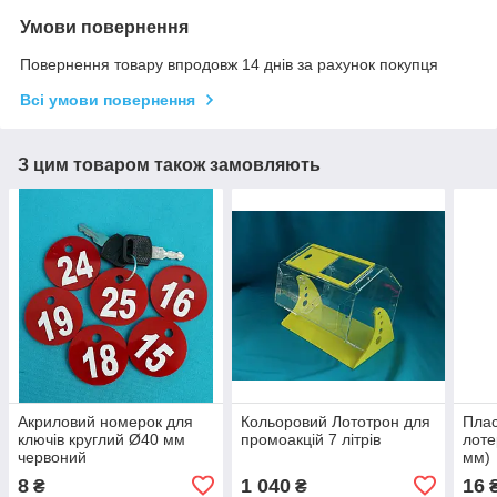
Умови повернення
Повернення товару впродовж 14 днів за рахунок покупця
Всі умови повернення
З цим товаром також замовляють
Акриловий номерок для
Кольоровий Лототрон для
Плас
ключів круглий Ø40 мм
промоакцій 7 літрів
лоте
червоний
мм)
8
1 040
16
₴
₴