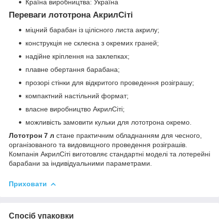
Країна виробництва: Україна
Переваги лототрона АкрилСіті
міцний барабан із цілісного листа акрилу;
конструкція не склеєна з окремих граней;
надійне кріплення на заклепках;
плавне обертання барабана;
прозорі стінки для відкритого проведення розіграшу;
компактний настільний формат;
власне виробництво АкрилСіті;
можливість замовити кульки для лототрона окремо.
Лототрон 7 л
стане практичним обладнанням для чесного,
організованого та видовищного проведення розіграшів.
Компанія АкрилСіті виготовляє стандартні моделі та лотерейні
барабани за індивідуальними параметрами.
Приховати
Спосіб упаковки