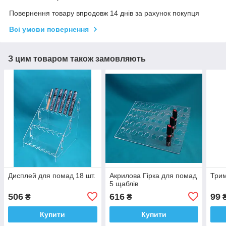
Повернення товару впродовж 14 днів за рахунок покупця
Всі умови повернення
З цим товаром також замовляють
Дисплей для помад 18 шт.
Акрилова Гірка для помад
Трим
5 щаблів
506
616
99
₴
₴
Купити
Купити