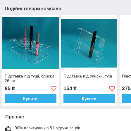
Подібні товари компанії
Підставка під туші, блиски
Підставка під блиски, туш
Підс
26 шт.
85
154
275
₴
₴
Купити
Купити
Про нас
90% позитивних з 81 відгука за рік