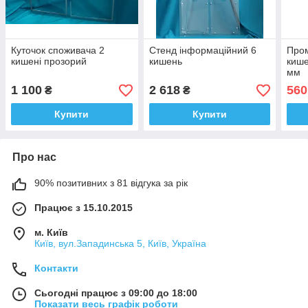
Куточок споживача 2
Стенд інформаційний 6
Пром
кишені прозорий
кишень
киш
мм
1 100
2 618
560
₴
₴
Купити
Купити
Про нас
90% позитивних з 81 відгука за рік
Працює з 15.10.2015
м. Київ
Київ, вул.Западинська 5, Київ, Україна
Контакти
Сьогодні працює з 09:00 до 18:00
Показати весь графік роботи