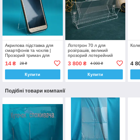
Акрилова підставка для
Лототрон 70 л для
Коле
смартфонів та чохлів |
розіграшів, великий
Прозорий тримач для
прозорий лотерейний
телефону
барабан
14
3 800
4 8
₴
₴
28 ₴
4 000 ₴
Купити
Купити
Подібні товари компанії