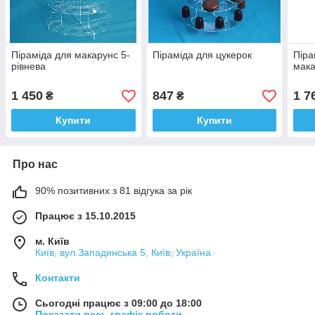
Піраміда для макарунс 5-
Піраміда для цукерок
Піра
рівнева
мака
1 450
847
1 7
₴
₴
Купити
Купити
Про нас
90% позитивних з 81 відгука за рік
Працює з 15.10.2015
м. Київ
Київ, вул.Западинська 5, Київ, Україна
Контакти
Сьогодні працює з 09:00 до 18:00
Показати весь графік роботи