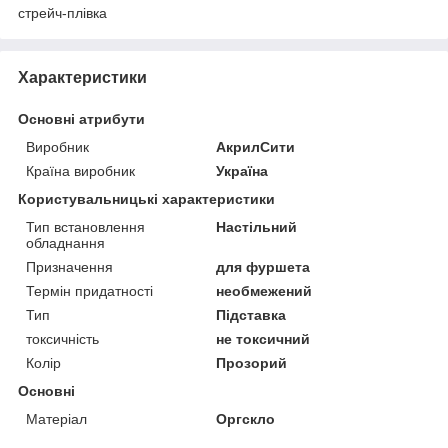
стрейч-плівка
Характеристики
Основні атрибути
Виробник
АкрилСити
Країна виробник
Україна
Користувальницькі характеристики
Тип встановлення
Настільний
обладнання
Призначення
для фуршета
Термін придатності
необмежений
Тип
Підставка
токсичність
не токсичний
Колір
Прозорий
Основні
Матеріал
Оргскло