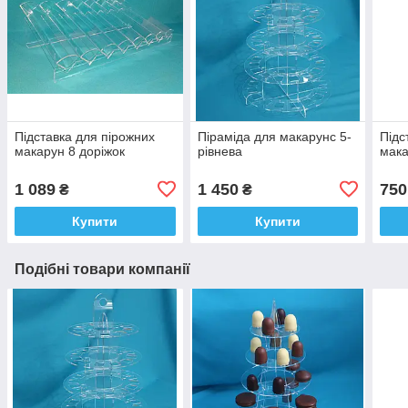
Підставка для пірожних
Піраміда для макарунс 5-
Підс
макарун 8 доріжок
рівнева
мака
1 089
1 450
750
₴
₴
Купити
Купити
Подібні товари компанії