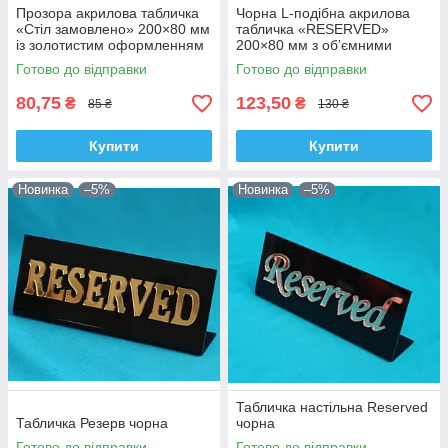
Прозора акрилова табличка
Чорна L-подібна акрилова
«Стіл замовлено» 200×80 мм
табличка «RESERVED»
із золотистим оформленням
200×80 мм з об’ємними
білими літерами
Готово до відправки
Готово до відправки
80,75
123,50
₴
₴
85 ₴
130 ₴
Купити
Купити
Новинка
–5%
Новинка
–5%
Табличка настільна Reserved
Табличка Резерв чорна
чорна
Готово до відправки
Готово до відправки