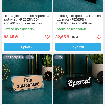
Чорна двостороння акрилова
Чорна двостороння акрилова
табличка «RESERVED»
табличка «РЕЗЕРВ /
200×60 мм із золотистим
RESERVED» 200×60 мм
написом
Готово до відправки
Готово до відправки
82,65
82,65
₴
₴
87 ₴
87 ₴
Купити
Купити
Топ продажів
–5%
–5%