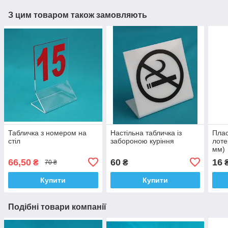
З цим товаром також замовляють
Табличка з номером на
Настільна табличка із
Плас
стіл
забороною куріння
лоте
мм)
66,50
60
16
₴
₴
70 ₴
Купити
Купити
Подібні товари компанії