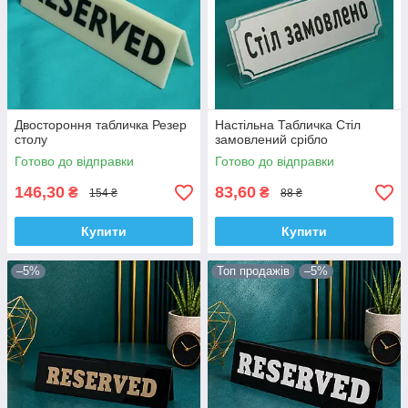
Двостороння табличка Резер
Настільна Табличка Стіл
столу
замовлений срібло
Готово до відправки
Готово до відправки
146,30
83,60
₴
₴
154 ₴
88 ₴
Купити
Купити
–5%
Топ продажів
–5%