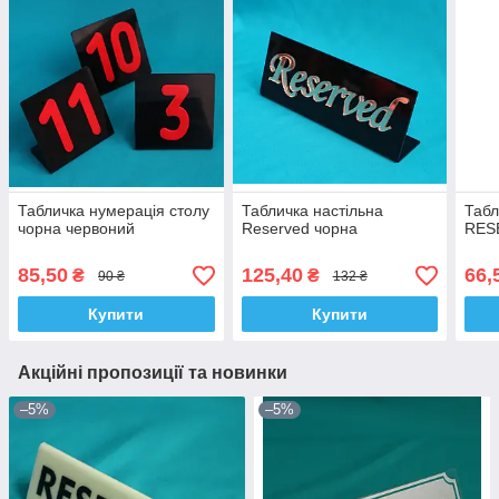
Табличка нумерація столу
Табличка настільна
Табл
чорна червоний
Reserved чорна
RES
85,50
125,40
66,
₴
₴
90 ₴
132 ₴
Купити
Купити
Акційні пропозиції та новинки
–5%
–5%