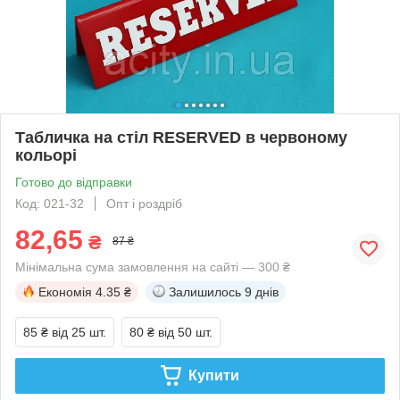
Табличка на стіл RESERVED в червоному
кольорі
Готово до відправки
Код: 021-32
Опт і роздріб
82,65
₴
87 ₴
Мінімальна сума замовлення на сайті — 300 ₴
Економія
4.35 ₴
Залишилось
9 днів
85 ₴
від 25 шт.
80 ₴
від 50 шт.
Купити