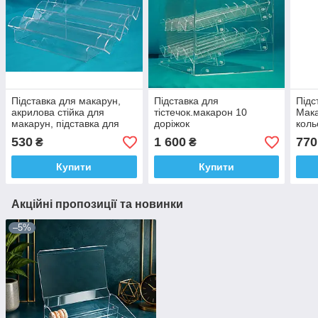
Підставка для макарун,
Підставка для
Підс
акрилова стійка для
тістечок.макарон 10
Мака
макарун, підставка для
доріжок
коль
макаронс, стійка для
530
1 600
770
₴
₴
десертів
Купити
Купити
Акційні пропозиції та новинки
–5%