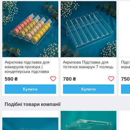
Акрилова підставка для
Акрилова Підставка для
Підс
макарунів прозора |
тістечок макарун 7 полиць
мака
кондитерська підставка
для десертів (300×145 мм
590
780
750
₴
₴
Купити
Купити
Подібні товари компанії