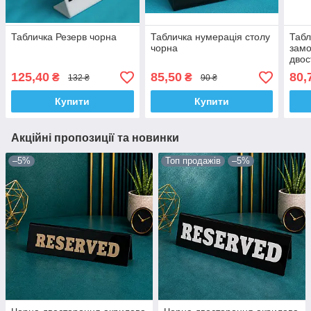
Табличка Резерв чорна
Табличка нумерація столу
Табл
чорна
замо
двос
125,40
85,50
80,
₴
₴
132 ₴
90 ₴
Купити
Купити
Акційні пропозиції та новинки
–5%
Топ продажів
–5%