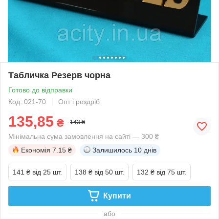
Табличка Резерв чорна
Готово до відправки
Код: 021-70
Опт і роздріб
135,85
₴
143 ₴
Мінімальна сума замовлення на сайті — 300 ₴
Економія
7.15 ₴
Залишилось
10 днів
141 ₴
від 25 шт.
138 ₴
від 50 шт.
132 ₴
від 75 шт.
Купити
або