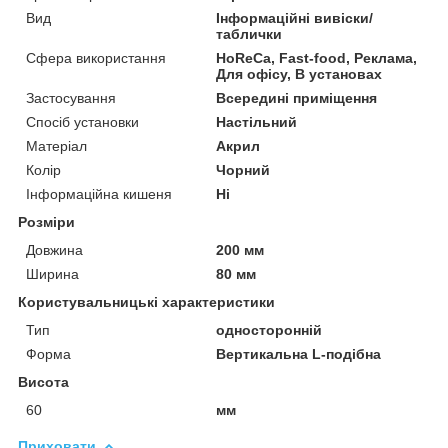
Вид
Інформаційні вивіски/
таблички
Сфера використання
HoReCa, Fast-food, Реклама,
Для офісу, В установах
Застосування
Всередині приміщення
Спосіб установки
Настільний
Матеріал
Акрил
Колір
Чорний
Інформаційна кишеня
Ні
Розміри
Довжина
200 мм
Ширина
80 мм
Користувальницькі характеристики
Тип
односторонній
Форма
Вертикальна L-подібна
Висота
60
мм
Приховати