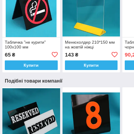
Табличка "не курити"
Менюхолдер 210*150 мм
Табл
100х100 мм
на жовтій ніжці
чор
65
143
90,
₴
₴
Купити
Купити
Подібні товари компанії