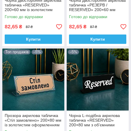
Чорна двостороння акрилова
Чорна двостороння акрилова
табличка «RESERVED»
табличка «РЕЗЕРВ /
200×60 мм із золотистим
RESERVED» 200×60 мм
написом
Готово до відправки
Готово до відправки
82,65
82,65
₴
₴
87 ₴
87 ₴
Купити
Купити
Топ продажів
–5%
–5%
Прозора акрилова табличка
Чорна L-подібна акрилова
«Стіл замовлено» 200×80 мм
табличка «RESERVED»
із золотистим оформленням
200×80 мм з об’ємними
білими літерами