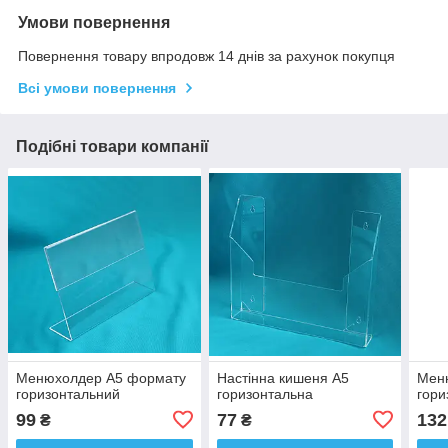
Умови повернення
Повернення товару впродовж 14 днів за рахунок покупця
Всі умови повернення
Подібні товари компанії
Менюхолдер А5 формату
Настінна кишеня А5
Мен
горизонтальний
горизонтальна
гори
99
77
132
₴
₴