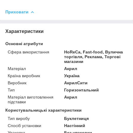
Приховати
Характеристики
Основні атрибути
Сфера використання
HoReCa, Fast-food, Вулична
торгівля, Реклама, Торгові
магазини
Матеріал
Акрил
Країна виробник
Україна
Виробник
АкрилСити
Тип
Горизонтальний
Матеріал виготовлення
Акрил
підставки
Користувальницькі характеристики
Тип виробу
Буклетниця
Спосіб установки
Настінний
Упаковка
Без упаковки