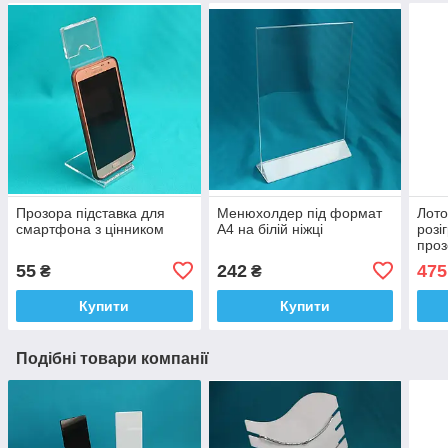
Прозора підставка для
Менюхолдер під формат
Лото
смартфона з цінником
А4 на білій ніжці
розі
проз
бар
55
242
475
₴
₴
Купити
Купити
Подібні товари компанії