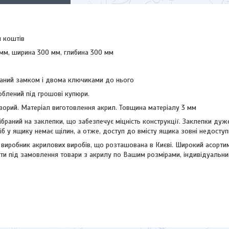
я коштів
мм, ширина 300 мм, глибина 300 мм
аний замком і двома ключиками до нього
роблений під грошові купюри.
зорий. Матеріал виготовлення акрил. Товщина матеріалу 3 мм
ібраний на заклепки, що забезпечує міцність конструкції. Заклепки дуж
осіб у ящику немає щілин, а отже, доступ до вмісту ящика зовні недоступ
 виробник акрилових виробів, що розташована в Києві. Широкий асортиме
и під замовлення товари з акрилу по Вашим розмірами, індивідуальни