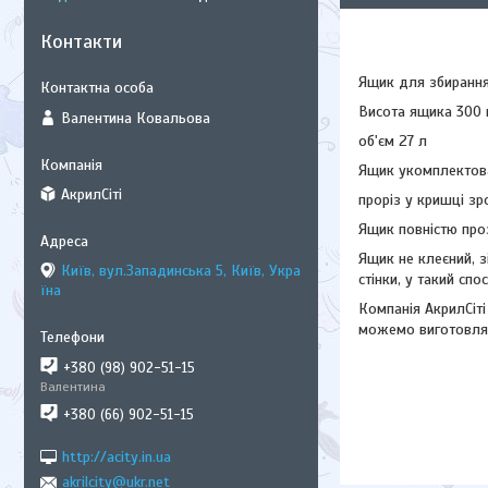
Контакти
Ящик для збиранн
Висота ящика 300 
Валентина Ковальова
об'єм 27 л
Ящик укомплектов
АкрилСіті
проріз у кришці з
Ящик повністю про
Ящик не клеєний, з
Київ, вул.Западинська 5, Київ, Укра
стінки, у такий сп
їна
Компанія АкрилСіті
можемо виготовлят
+380 (98) 902-51-15
Валентина
+380 (66) 902-51-15
http://acity.in.ua
akrilcity@ukr.net