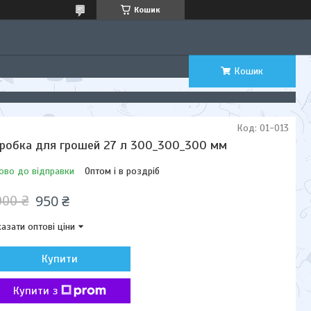
Кошик
Кошик
Код:
01-013
робка для грошей 27 л 300_300_300 мм
ово до відправки
Оптом і в роздріб
950 ₴
000 ₴
азати оптові ціни
Купити
Купити з