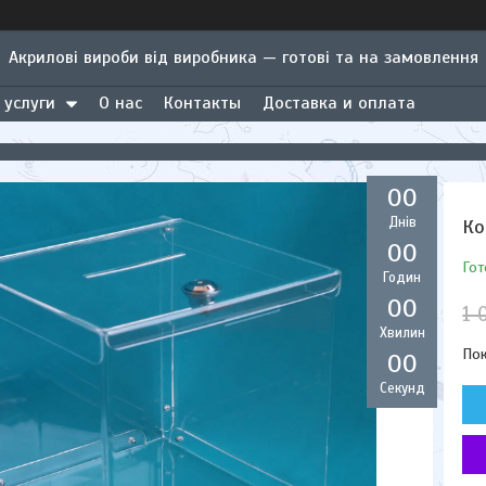
Акрилові вироби від виробника — готові та на замовлення
 услуги
О нас
Контакты
Доставка и оплата
0
0
Днів
Ко
0
0
Гот
Годин
0
0
1 
Хвилин
Пок
0
0
Секунд