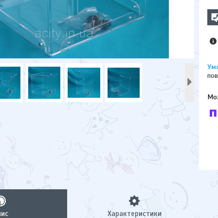
пов
У к
буд
пис
Характеристики