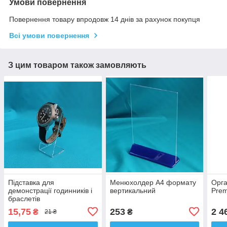
Умови повернення
Повернення товару впродовж 14 днів за рахунок покупця
Всі умови повернення
З цим товаром також замовляють
Підставка для
Менюхолдер А4 формату
Орга
демонстрації годинників і
вертикальний
Pre
браслетів
15,75
253
2 4
₴
₴
21 ₴