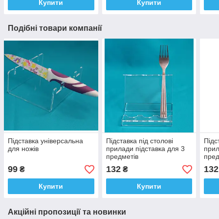
Купити
Купити
Подібні товари компанії
Підставка універсальна
Підставка під столові
Підс
для ножів
прилади підставка для 3
прил
предметів
пред
99
132
132
₴
₴
Купити
Купити
Акційні пропозиції та новинки