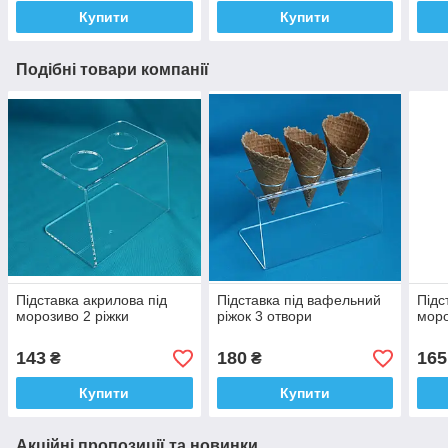
Купити
Купити
Подібні товари компанії
Підставка акрилова під
Підставка під вафельний
Підс
морозиво 2 ріжки
ріжок 3 отвори
моро
143
180
165
₴
₴
Купити
Купити
Акційні пропозиції та новинки