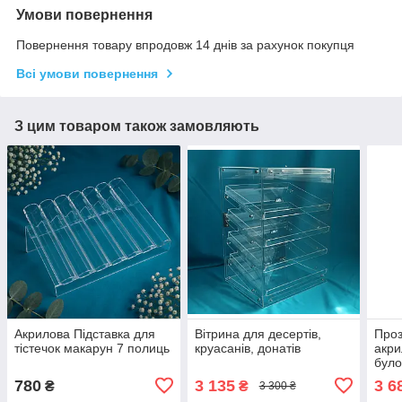
Умови повернення
Повернення товару впродовж 14 днів за рахунок покупця
Всі умови повернення
З цим товаром також замовляють
Акрилова Підставка для
Вітрина для десертів,
Проз
тістечок макарун 7 полиць
круасанів, донатів
акри
було
30×3
780
3 135
3 6
₴
₴
3 300 ₴