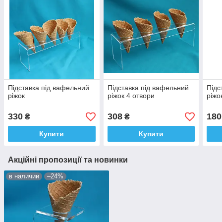
Підставка під вафельний
Підставка під вафельний
Підс
ріжок
ріжок 4 отвори
ріжо
330
308
180
₴
₴
Купити
Купити
Акційні пропозиції та новинки
в наличии
–24%