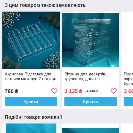
З цим товаром також замовляють
Акрилова Підставка для
Вітрина для десертів,
Проз
тістечок макарун 7 полиць
круасанів, донатів
акри
було
30×3
780
3 135
3 6
₴
₴
3 300 ₴
Купити
Купити
Подібні товари компанії