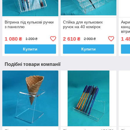
Вітрина під кулькові ручки
Стійка для кулькових
Акри
з панеллю
ручок на 40 комірок
канц
вітр
канц
1 080
2 610
1 4
₴
₴
1 200 ₴
2 900 ₴
Купити
Купити
Подібні товари компанії