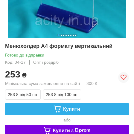
Менюхолдер А4 формату вертикальний
Готово до відправки
Код: 04-17
Опт і роздріб
253
₴
Мінімальна сума замовлення на сайті — 300 ₴
253 ₴
від 50 шт.
253 ₴
від 100 шт.
Купити
або
Купити з