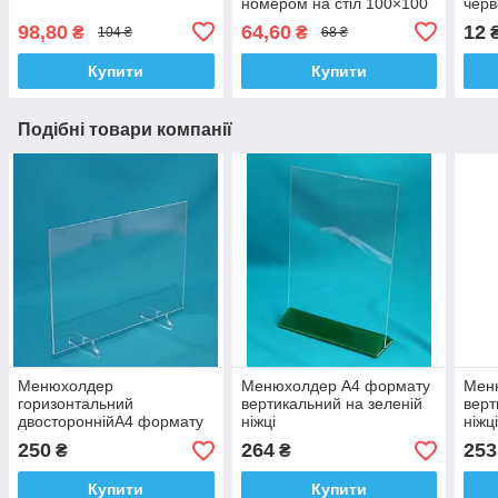
номером на стіл 100×100
черв
мм
98,80
64,60
12
₴
₴
104 ₴
68 ₴
Купити
Купити
Подібні товари компанії
Менюхолдер
Менюхолдер А4 формату
Мен
горизонтальний
вертикальний на зеленій
верт
двостороннійА4 формату
ніжці
ніжц
250
264
253
₴
₴
Купити
Купити