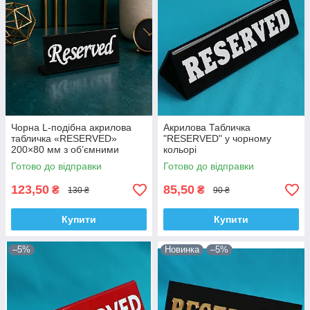
Чорна L-подібна акрилова
Акрилова Табличка
табличка «RESERVED»
"RESERVED" у чорному
200×80 мм з об’ємними
кольорі
білими літерами
Готово до відправки
Готово до відправки
123,50
85,50
₴
₴
130 ₴
90 ₴
Купити
Купити
–5%
Новинка
–5%