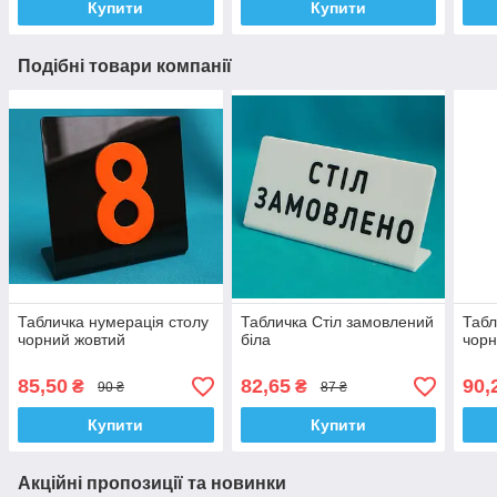
Купити
Купити
Подібні товари компанії
Табличка нумерація столу
Табличка Стіл замовлений
Табл
чорний жовтий
біла
чор
85,50
82,65
90,
₴
₴
90 ₴
87 ₴
Купити
Купити
Акційні пропозиції та новинки