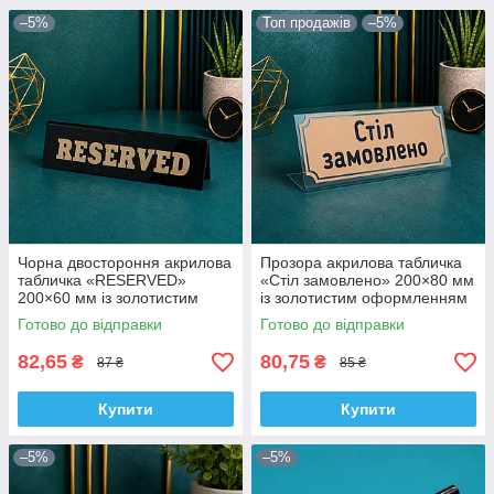
–5%
Топ продажів
–5%
Чорна двостороння акрилова
Прозора акрилова табличка
табличка «RESERVED»
«Стіл замовлено» 200×80 мм
200×60 мм із золотистим
із золотистим оформленням
написом
Готово до відправки
Готово до відправки
82,65
80,75
₴
₴
87 ₴
85 ₴
Купити
Купити
–5%
–5%