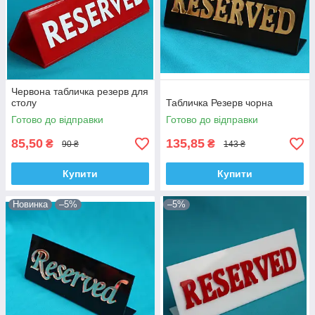
Червона табличка резерв для
столу
Табличка Резерв чорна
Готово до відправки
Готово до відправки
85,50
135,85
₴
₴
90 ₴
143 ₴
Купити
Купити
Новинка
–5%
–5%