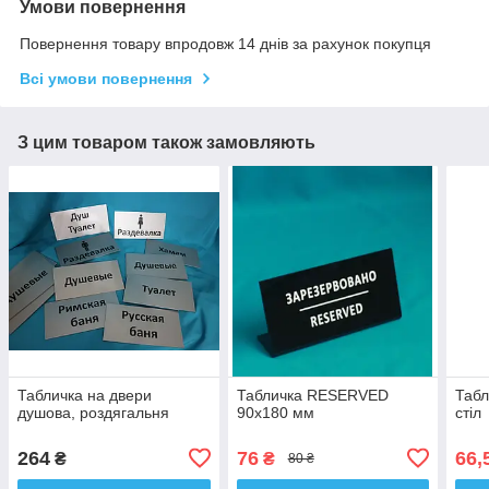
Умови повернення
Повернення товару впродовж 14 днів за рахунок покупця
Всі умови повернення
З цим товаром також замовляють
Табличка на двери
Табличка RESERVED
Табл
душова, роздягальня
90х180 мм
стіл
264
76
66,
₴
₴
80 ₴