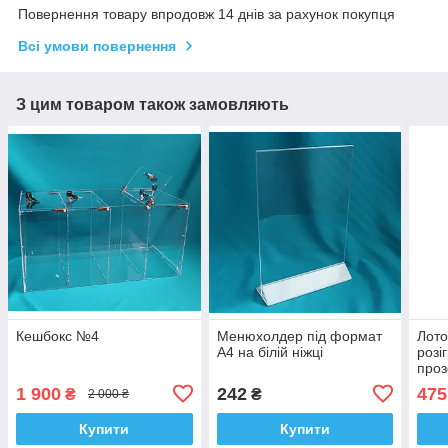
Повернення товару впродовж 14 днів за рахунок покупця
Всі умови повернення
З цим товаром також замовляють
Кешбокс №4
Менюхолдер під формат
Лото
А4 на білій ніжці
розі
проз
бар
1 900
242
475
₴
₴
2 000 ₴
Купити
Купити