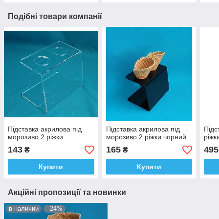
Подібні товари компанії
Підставка акрилова під
Підставка акрилова під
Підс
морозиво 2 ріжки
морозиво 2 ріжки чорний
ріжк
143
165
495
₴
₴
Купити
Купити
Акційні пропозиції та новинки
в наличии
–24%