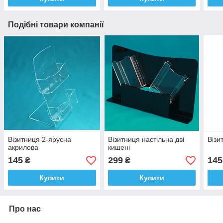
Подібні товари компанії
Візитниця 2-ярусна
Візитниця настільна дві
Візи
акрилова
кишені
145
299
145
₴
₴
Купити
Купити
Про нас