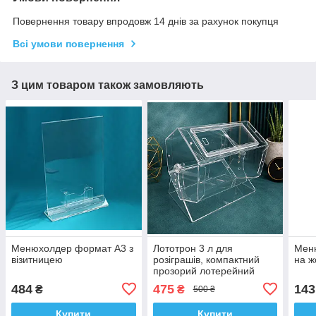
Повернення товару впродовж 14 днів за рахунок покупця
Всі умови повернення
З цим товаром також замовляють
Менюхолдер формат А3 з
Лототрон 3 л для
Мен
візитницею
розіграшів, компактний
на ж
прозорий лотерейний
барабан
484
475
143
₴
₴
500 ₴
Купити
Купити