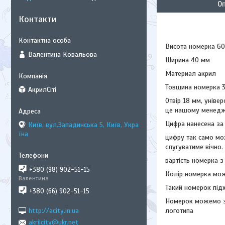
О
Контакти
Висота номерка 6
Валентина Ковальова
Ширина 40 мм
Материал акрил
Товщина номерка 
АкрилСіті
Отвір 18 мм, уніве
це нашому менедже
Цифра нанесена за
Київ, вул.Западинська 5, Київ, Укра
їна
цифру так само мо
слугуватиме вічно.
вартість номерка з
+380 (98) 902-51-15
Колір номерка мож
Валентина
Такий номерок підх
+380 (66) 902-51-15
Номерок можемо зр
http://acity.in.ua
логотипа
akrilcity@ukr.net