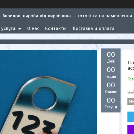
Акрилові вироби від виробника — готові та на замовлення
 услуги
О нас
Контакты
Доставка и оплата
0
0
Днів
Пл
ас
0
0
Годин
Гот
0
0
22
Хвилин
0
0
Мі
Секунд