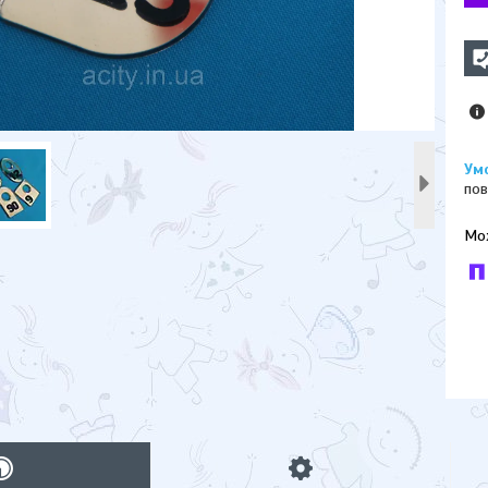
пов
У к
буд