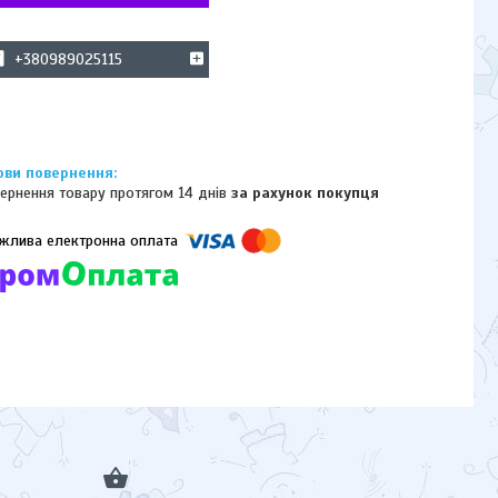
+380989025115
ернення товару протягом 14 днів
за рахунок покупця
омпанії підключені електронні платежі. Тепер ви можете купити
ь-який товар не покидаючи сайту.