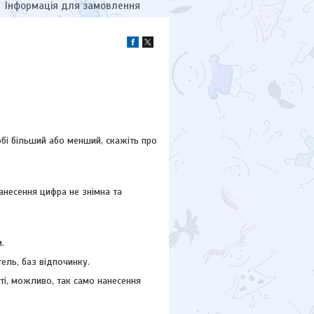
Інформація для замовлення
обі більший або менший, скажіть про
анесення цифра не знімна та
.
тель, баз відпочинку.
і, можливо, так само нанесення