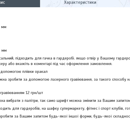
пис
Характеристики
0 мм
3 мм
рсальний, підходить для гачка в гардеробі. якщо отвір у Вашому гардер
ру або вкажіть в коментарі під час оформлення замовлення.
 допомогою плівки оракал
жна зробити за допомогою лазерного гравіювання, за такого способу н
 гравіюванням 12 грн/шт
на вибрати з палітри, так само шрифт можна змінити за Вашим запитом
одить для гардеробів, на шафку супермаркету, фітнес і спорт клубів, го
обити за Вашим запитом будь-якої іншої форми, будь-якої складност