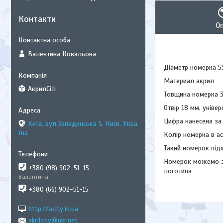
Контакти
О
Валентина Ковальова
Діаметр номерка 5
Материал акрил
АкрилСіті
Товщина номерка 
Отвір 18 мм, уніве
Цифра нанесена за
Київ, вул.Западинська 5, Київ, Укра
їна
Колір номерка в а
Такий номерок підх
Номерок можемо зр
+380 (98) 902-51-15
логотипа
Валентина
+380 (66) 902-51-15
http://acity.in.ua
akrilcity@ukr.net