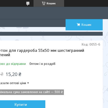
Кошик
Кошик
Код:
0053-6
тон для гардероба 55х50 мм шестигранний
лений
ово до відправки
Оптом і в роздріб
15,20 ₴
 ₴
азати оптові ціни
німальна сума замовлення на сайті — 300 ₴
Купити