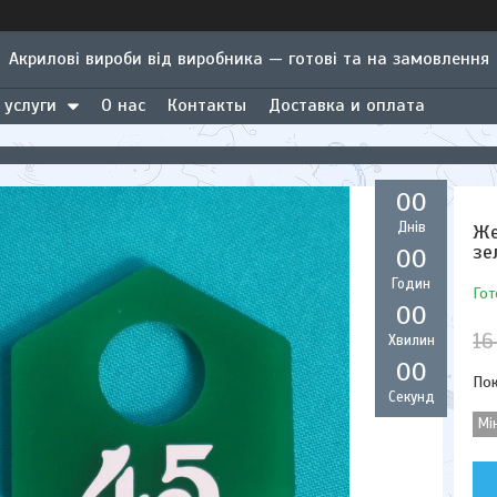
Акрилові вироби від виробника — готові та на замовлення
 услуги
О нас
Контакты
Доставка и оплата
0
0
Днів
Же
зе
0
0
Годин
Гот
0
0
16
Хвилин
0
0
Пок
Секунд
Мі