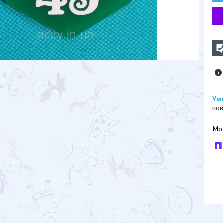
пов
У к
буд