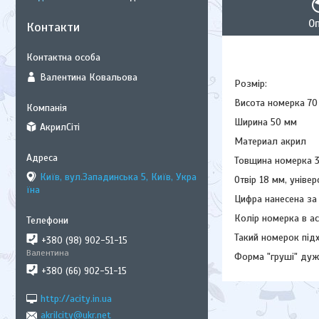
О
Контакти
Валентина Ковальова
Розмір:
Висота номерка 70
Ширина 50 мм
АкрилСіті
Материал акрил
Товщина номерка 
Київ, вул.Западинська 5, Київ, Укра
Отвір 18 мм, уніве
їна
Цифра нанесена за
Колір номерка в а
Такий номерок підх
+380 (98) 902-51-15
Валентина
Форма "груші" дуж
+380 (66) 902-51-15
http://acity.in.ua
akrilcity@ukr.net