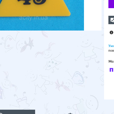
пов
У к
буд