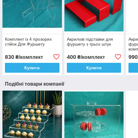
Комплект із 4 прозорих
Акрилові підставки для
Акри
стійок Для Фуршету
фуршету з трьох штук
фурш
комп
стра
830
400
990
₴/комплект
₴/комплект
шт.)
Купити
Купити
Подібні товари компанії