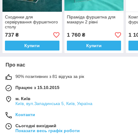
Сходинки для
Піраміда фуршетна для
Комп
сервірування фуршетного
макарун 2 рівні
фур
столу
737
1 760
1 1
₴
₴
Купити
Купити
Про нас
90% позитивних з 81 відгука за рік
Працює з 15.10.2015
м. Київ
Київ, вул.Западинська 5, Київ, Україна
Контакти
Сьогодні вихідний
Показати весь графік роботи