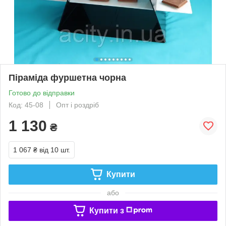
Піраміда фуршетна чорна
Готово до відправки
Код: 45-08
Опт і роздріб
1 130
₴
1 067 ₴
від 10 шт.
Купити
або
Купити з