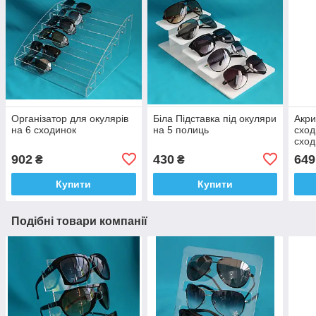
Організатор для окулярів
Біла Підставка під окуляри
Акри
на 6 сходинок
на 5 полиць
сход
сход
902
430
649
₴
₴
Купити
Купити
Подібні товари компанії