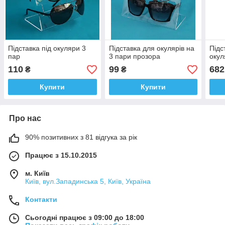
Підставка під окуляри 3
Підставка для окулярів на
Підс
пар
3 пари прозора
окул
110
99
682
₴
₴
Купити
Купити
Про нас
90% позитивних з 81 відгука за рік
Працює з 15.10.2015
м. Київ
Київ, вул.Западинська 5, Київ, Україна
Контакти
Сьогодні працює з 09:00 до 18:00