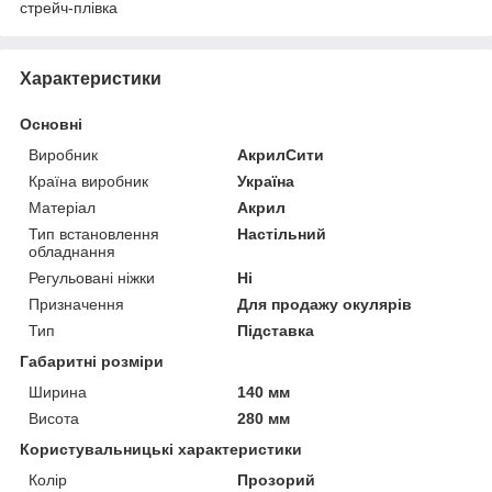
стрейч-плівка
Характеристики
Основні
Виробник
АкрилСити
Країна виробник
Україна
Матеріал
Акрил
Тип встановлення
Настільний
обладнання
Регульовані ніжки
Ні
Призначення
Для продажу окулярів
Тип
Підставка
Габаритні розміри
Ширина
140 мм
Висота
280 мм
Користувальницькі характеристики
Колір
Прозорий